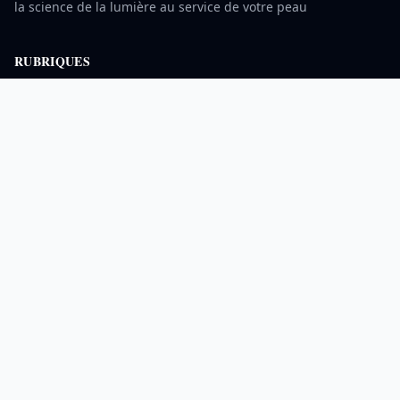
la science de la lumière au service de votre peau
RUBRIQUES
Santé Cutanée
Beauté de la Peau
Technologies Lumière
Soins Naturels
INFORMATIONS
À propos
Mentions légales
Contact