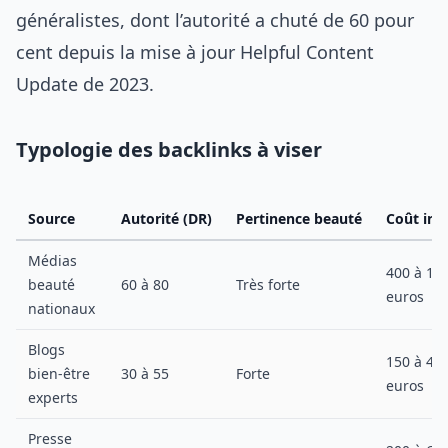
généralistes, dont l’autorité a chuté de 60 pour
cent depuis la mise à jour Helpful Content
Update de 2023.
Typologie des backlinks à viser
Source
Autorité (DR)
Pertinence beauté
Coût indi
Médias
400 à 12
beauté
60 à 80
Très forte
euros
nationaux
Blogs
150 à 45
bien-être
30 à 55
Forte
euros
experts
Presse