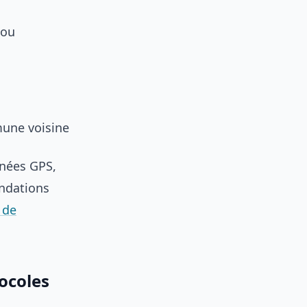
 ou
mune voisine
nnées GPS,
ondations
 de
ocoles