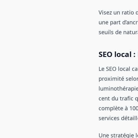
Visez un ratio 
une part d’anc
seuils de natura
SEO local 
Le SEO local c
proximité selo
luminothérapie
cent du trafic q
complète à 100
services détaill
Une stratégie l