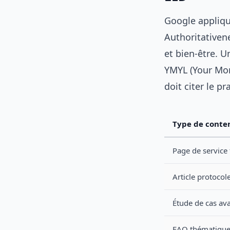
Google applique
Authoritativene
et bien-être. 
YMYL (Your Mone
doit citer le p
Type de conte
Page de service
Article protocole
Étude de cas av
FAQ thématiqu