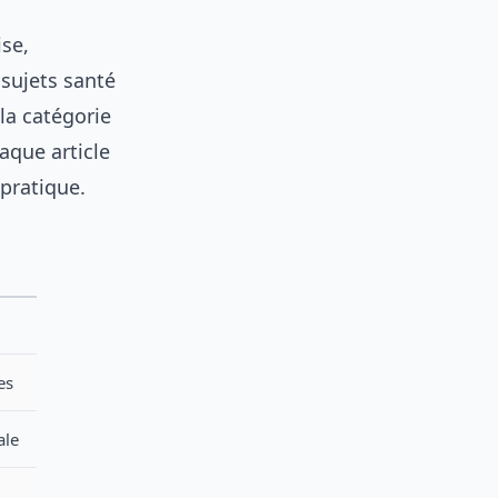
ise,
 sujets santé
la catégorie
haque article
 pratique.
es
ale