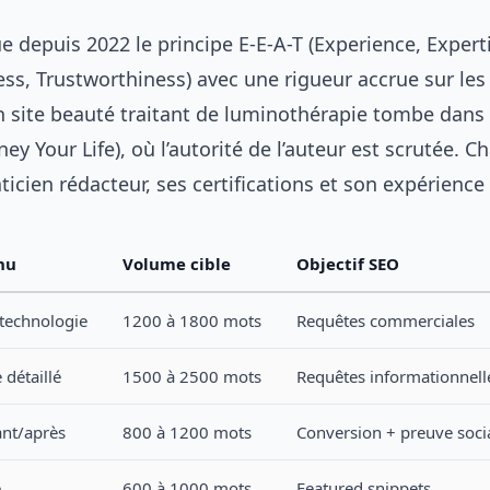
 depuis 2022 le principe E-E-A-T (Experience, Expert
ss, Trustworthiness) avec une rigueur accrue sur les
Un site beauté traitant de luminothérapie tombe dans 
y Your Life), où l’autorité de l’auteur est scrutée. C
raticien rédacteur, ses certifications et son expérience
nu
Volume cible
Objectif SEO
 technologie
1200 à 1800 mots
Requêtes commerciales
 détaillé
1500 à 2500 mots
Requêtes informationnell
ant/après
800 à 1200 mots
Conversion + preuve soci
e
600 à 1000 mots
Featured snippets