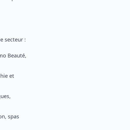
e secteur :
imo Beauté,
hie et
ques,
on, spas