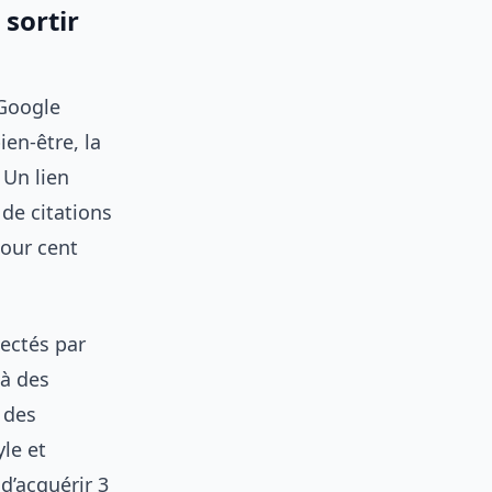
 sortir
 Google
ien-être, la
 Un lien
de citations
pour cent
tectés par
 à des
 des
le et
d’acquérir 3