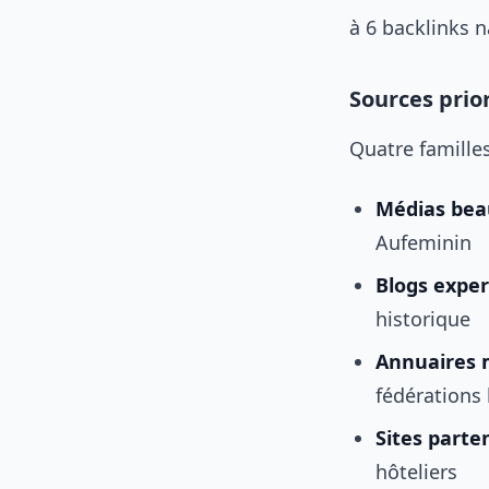
à 6 backlinks n
Sources prio
Quatre familles
Médias bea
Aufeminin
Blogs expe
historique
Annuaires m
fédérations 
Sites parte
hôteliers