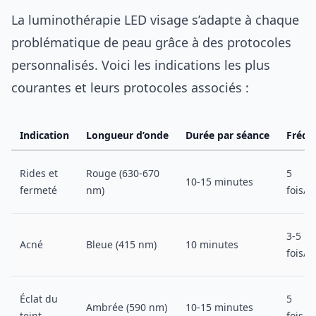
La luminothérapie LED visage s’adapte à chaque
problématique de peau grâce à des protocoles
personnalisés. Voici les indications les plus
courantes et leurs protocoles associés :
Indication
Longueur d’onde
Durée par séance
Fréqu
Rides et
Rouge (630-670
5
10-15 minutes
fermeté
nm)
fois/
3-5
Acné
Bleue (415 nm)
10 minutes
fois/
Éclat du
5
Ambrée (590 nm)
10-15 minutes
teint
fois/